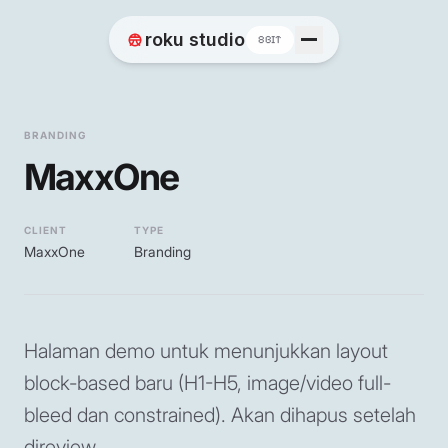
Home
roku studio
8BIT
Works
BRANDING
MaxxOne
Blog
CLIENT
TYPE
MaxxOne
Branding
Contact
Halaman demo untuk menunjukkan layout
block-based baru (H1-H5, image/video full-
bleed dan constrained). Akan dihapus setelah
direview.